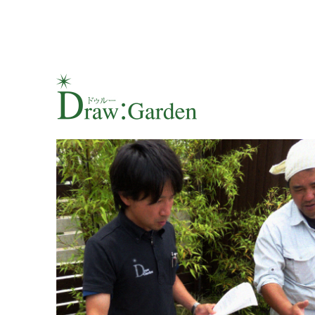
株式会社北陸園芸「Draw:Garden」代表（村本宏斗）の
Draw:Garden代表（村本
賀）の お庭や家周りの悩みを解決するために日々走り続けて