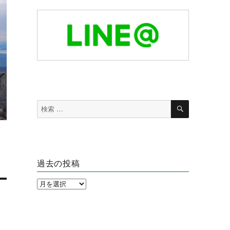
検
検
索
索
対
象:
過去の投稿
過
去
の
投
稿