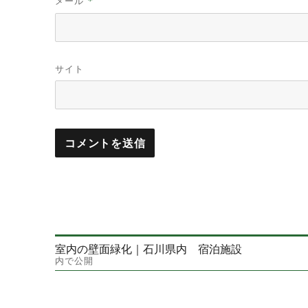
メール
*
サイト
室内の壁面緑化｜石川県内 宿泊施設
投
内で公開
稿