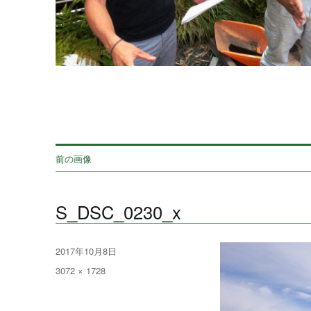
前の画像
S_DSC_0230_x
投
2017年10月8日
稿
フ
3072 × 1728
日:
ル
サ