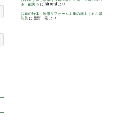
市・能美市
に
hiromi
より
お庭の解体、改修リフォーム工事の施工｜石川県
能美
に
星野 隆
より