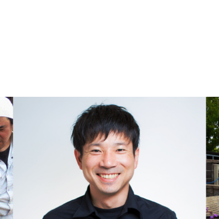
ブログです☆ 趣味はトライアスロン、石川県で一番を目指してます 自分の仕事
宏斗）のブログ
おります！