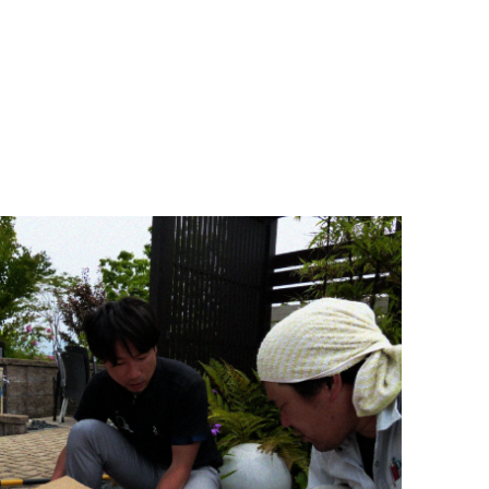
はガーデン、エクステリア外構のプランと 現場管理、石川県全域（金沢～加