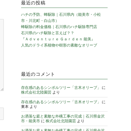
最近の投稿
ハチの予防、蜂駆除｜石川県内（能美市・小松
市・川北町・白山市）
蜂駆除の料金価格｜石川県のハチ駆除専門店
石川県のハチ駆除と言えば？？
『Ａｄｖｅｎｔｕｒｅ Ｇａｒｄｅｎ 能美』
人気のドライ系植物や樹形の素敵なオリーブ
最近のコメント
存在感のあるシンボルツリー「古木オリーブ」
に
株式会社北陸園芸
より
存在感のあるシンボルツリー「古木オリーブ」
に
東本
より
お洒落な庭と素敵な外構工事の完成｜石川県金沢
市・能美市
に
株式会社北陸園芸
より
お洒落な庭と素敵な外構工事の完成｜石川県金沢