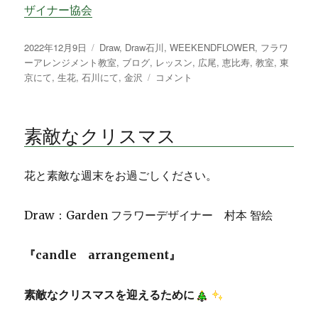
ザイナー協会
投
2022年12月9日
カ
Draw
,
Draw石川
,
WEEKENDFLOWER
,
フラワ
稿
ーアレンジメント教室
テ
,
ブログ
,
レッスン
,
広尾
,
恵比寿
,
教室
,
東
日:
京にて
,
生花
,
石川にて
ゴ
,
金沢
お
コメント
リ
正
ー
月
飾
素敵なクリスマス
り
に
花と素敵な週末をお過ごしください。
Draw：Garden フラワーデザイナー 村本 智絵
『candle
arrangement』
素敵なクリスマスを迎えるために