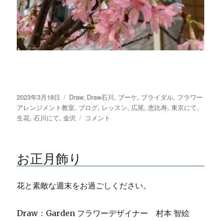
投
2023年3月18日
カ
Draw
,
Draw石川
,
ブーケ
,
ブライダル
,
フラワー
稿
アレンジメント教室
テ
,
ブログ
,
レッスン
,
広尾
,
恵比寿
,
東京にて
,
日:
生花
,
石川にて
,
金沢
ゴ
桜
コメント
リ
サ
ー
ク
ラ
お正月飾り
さ
く
ら
花と素敵な週末をお過ごしください。
に
Draw：Garden フラワーデザイナー 村本 智絵