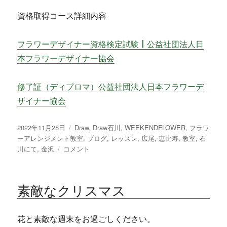
資格取得コース詳細内容
フラワーデザイナー資格検定試験 | 公益社団法人日
本フラワーデザイナー協会
修了証（ディプロマ）公益社団法人日本フラワーデ
ザイナー協会
投
2022年11月25日
カ
Draw
,
Draw石川
,
WEEKENDFLOWER
,
フラワ
稿
ーアレンジメント教室
テ
,
ブログ
,
レッスン
,
広尾
,
恵比寿
,
教室
,
石
日:
川にて
,
金沢
素
コメント
ゴ
敵
リ
な
ー
ク
素敵なクリスマス
リ
ス
マ
花と素敵な週末をお過ごしください。
ス