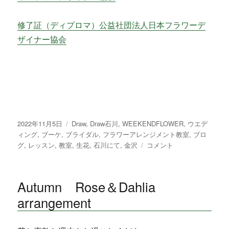
修了証（ディプロマ）公益社団法人日本フラワーデ
ザイナー協会
投
2022年11月5日
カ
Draw
,
Draw石川
,
WEEKENDFLOWER
,
ウエデ
稿
ィング
,
ブーケ
,
ブライダル
テ
,
フラワーアレンジメント教室
,
ブロ
日:
グ
,
レッスン
,
教室
ゴ
,
生花
,
石川にて
,
金沢
素
コメント
リ
敵
ー
な
ク
Autumn Rose＆Dahlia
リ
arrangement
ス
マ
ス