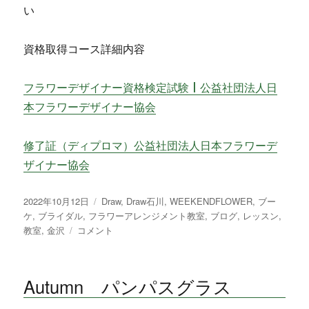
い
資格取得コース詳細内容
フラワーデザイナー資格検定試験 | 公益社団法人日
本フラワーデザイナー協会
修了証（ディプロマ）公益社団法人日本フラワーデ
ザイナー協会
投
2022年10月12日
カ
Draw
,
Draw石川
,
WEEKENDFLOWER
,
ブー
稿
ケ
,
ブライダル
,
フラワーアレンジメント教室
テ
,
ブログ
,
レッスン
,
日:
教室
,
金沢
Autumn
コメント
ゴ
Rose
リ
＆
ー
Dahlia
Autumn パンパスグラス
arrangement
に