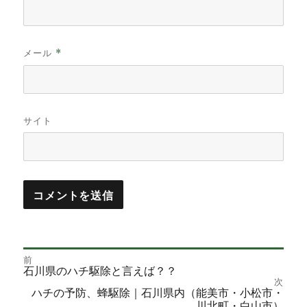
メール
*
サイト
前
投
過
石川県のハチ駆除と言えば？？
去
次
の
次
ハチの予防、蜂駆除｜石川県内（能美市・小松市・
稿
投
の
川北町・白山市）