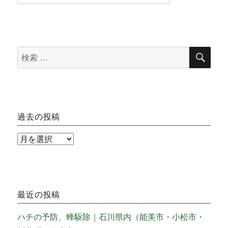
検
検
索
索
対
象:
過去の投稿
過
去
の
投
最近の投稿
稿
ハチの予防、蜂駆除｜石川県内（能美市・小松市・