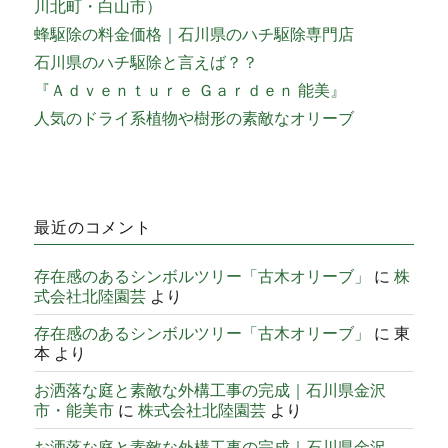
川北町・白山市）
蜂駆除の料金価格｜石川県のハチ駆除専門店
石川県のハチ駆除と言えば？？
『Ａｄｖｅｎｔｕｒｅ Ｇａｒｄｅｎ 能美』
人気のドライ系植物や樹形の素敵なオリーブ
最近のコメント
存在感のあるシンボルツリー「古木オリーブ」
に
株
式会社北陸園芸
より
存在感のあるシンボルツリー「古木オリーブ」
に
東
本
より
お洒落な庭と素敵な外構工事の完成｜石川県金沢
市・能美市
に
株式会社北陸園芸
より
お洒落な庭と素敵な外構工事の完成｜石川県金沢