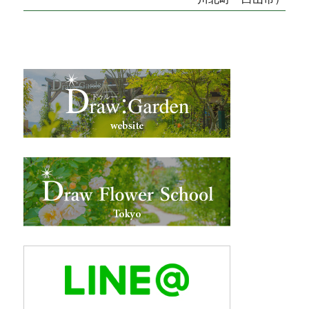
稿:
投
ナ
稿:
ビ
ゲ
ー
シ
ョ
ン