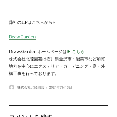
弊社のHPはこちらから↓
DrawGarden
Draw:Garden ホームページは
▶ こちら
株式会社北陸園芸は石川県金沢市・能美市など加賀
地方を中心にエクステリア・ガーデニング・庭・外
構工事を行っております。
投
株式会社北陸園芸
投
2024年7月13日
稿
稿
者
日:
コメントを残す