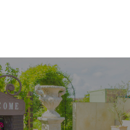
します☆
ランナーBlog