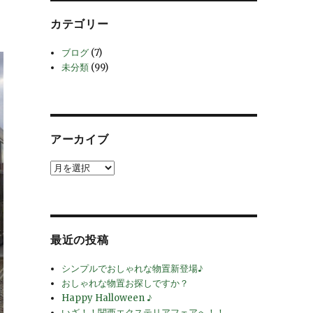
カテゴリー
ブログ
(7)
未分類
(99)
アーカイブ
ア
ー
カ
イ
ブ
最近の投稿
シンプルでおしゃれな物置新登場♪
おしゃれな物置お探しですか？
Happy Halloween ♪
いざ！！関西エクステリアフェアへ！！