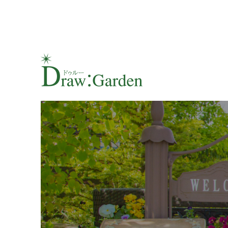
Draw:Gardenのガーデン＆エクステリアプランナーがお届け
Draw:Garden｜ガーデンプ