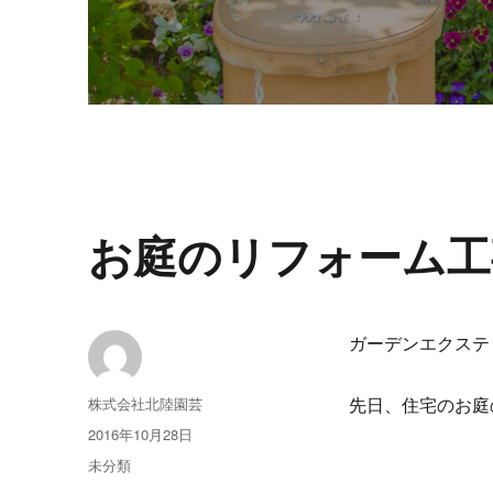
お庭のリフォーム工
ガーデンエクステ
投
株式会社北陸園芸
先日、住宅のお庭
稿
投
2016年10月28日
者
稿
カ
未分類
日:
テ