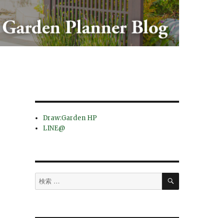
Draw:Garden HP
LINE@
検
検
索
索
対
象: