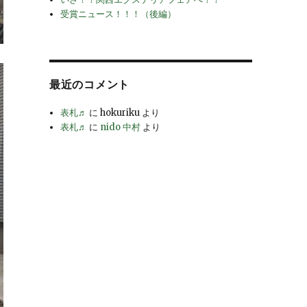
受賞ニュース！！！（後編）
最近のコメント
表札♬
に
hokuriku
より
表札♬
に
nido 中村
より