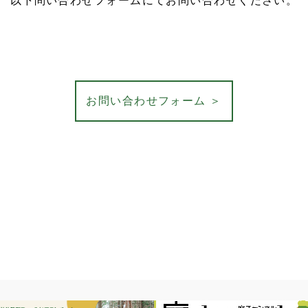
以下問い合わせフォームにてお問い合わせください。
お問い合わせフォーム ＞