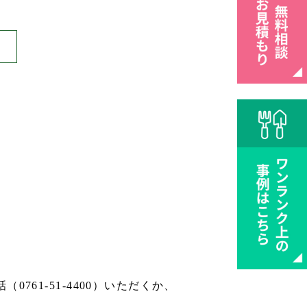
61-51-4400）いただくか、