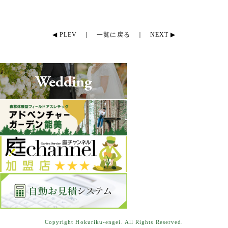
◀ PLEV
｜
一覧に戻る
｜
NEXT ▶
Copyright Hokuriku-engei. All Rights Reserved.