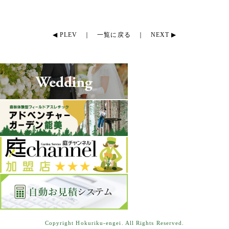
◀ PLEV
｜
一覧に戻る
｜
NEXT ▶
Copyright Hokuriku-engei. All Rights Reserved.