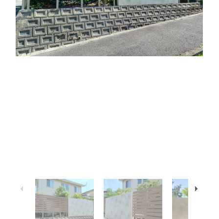
1
/
6