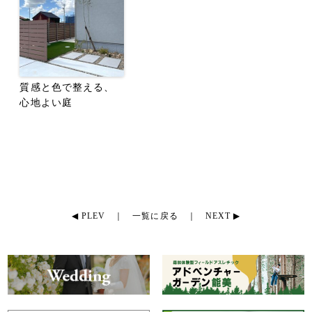
質感と色で整える、
心地よい庭
◀ PLEV
｜
一覧に戻る
｜
NEXT ▶