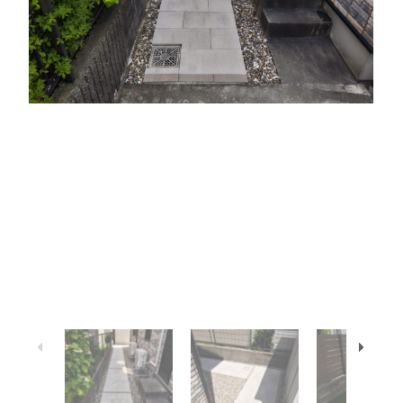
1
/
7