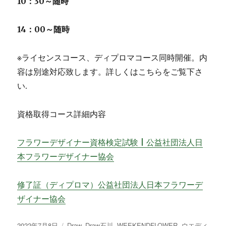
10：30～随時
14：00～随時
※ライセンスコース、ディプロマコース同時開催。内
容は別途対応致します。詳しくはこちらをご覧下さ
い.
資格取得コース詳細内容
フラワーデザイナー資格検定試験 | 公益社団法人日
本フラワーデザイナー協会
修了証（ディプロマ）公益社団法人日本フラワーデ
ザイナー協会
投
2022年7月8日
カ
Draw
,
Draw石川
,
WEEKENDFLOWER
,
ウエディ