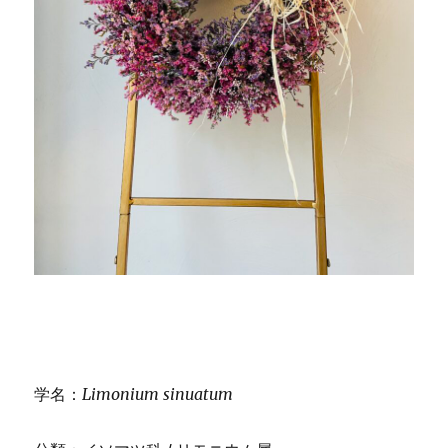
学名：
Limonium sinuatum