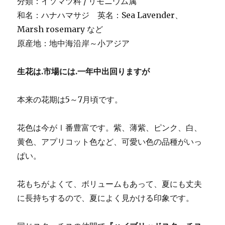
分類：イソマツ科 / リモニウム属
和名：ハナハマサジ 英名：Sea Lavender、
Marsh rosemary など
原産地：地中海沿岸～小アジア
生花は.市場には.一年中出回りますが
本来の花期は5～7月頃です。
花色は今がⅠ番豊富です。紫、薄紫、ピンク、白、
黄色、アプリコット色など、可愛い色の品種がいっ
ぱい。
花もちがよくて、ボリュームもあって、夏にも丈夫
に長持ちするので、夏によく見かける印象です。