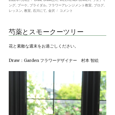
稿
ング
,
ブーケ
,
ブライダル
テ
,
フラワーアレンジメント教室
,
ブログ
,
日:
レッスン
,
教室
,
石川にて
ゴ
,
金沢
リ
コメント
リ
モ
ー
ニ
ウ
芍薬とスモークーツリー
ム
に
花と素敵な週末をお過ごしください。
Draw：Garden フラワーデザイナー 村本 智絵