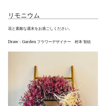
ー
ー
ン
ア
リモニウム
レ
ン
ジ
花と素敵な週末をお過ごしください。
メ
ン
ト
Draw：Garden フラワーデザイナー 村本 智絵
に