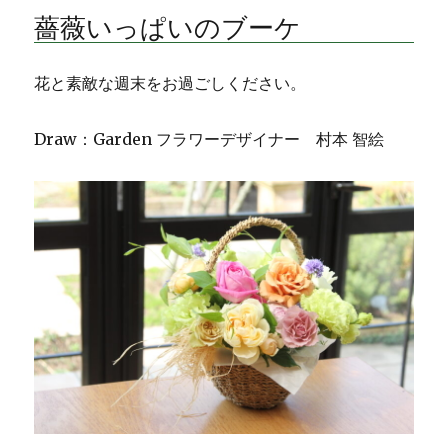
ス
薔薇いっぱいのブーケ
モ
ー
ク
花と素敵な週末をお過ごしください。
ー
ツ
リ
Draw：Garden フラワーデザイナー 村本 智絵
ー
に