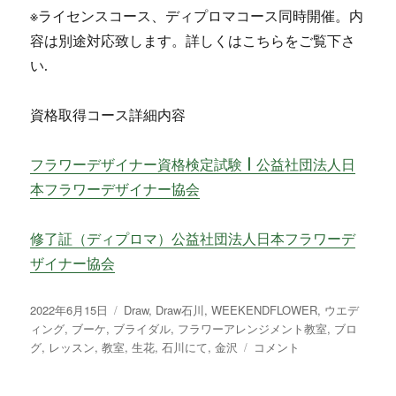
※ライセンスコース、ディプロマコース同時開催。内
容は別途対応致します。詳しくはこちらをご覧下さ
い.
資格取得コース詳細内容
フラワーデザイナー資格検定試験 | 公益社団法人日
本フラワーデザイナー協会
修了証（ディプロマ）公益社団法人日本フラワーデ
ザイナー協会
投
2022年6月15日
カ
Draw
,
Draw石川
,
WEEKENDFLOWER
,
ウエデ
稿
ィング
,
ブーケ
,
ブライダル
テ
,
フラワーアレンジメント教室
,
ブロ
日:
グ
,
レッスン
,
教室
ゴ
,
生花
,
石川にて
,
金沢
芍
コメント
リ
薬
ー
と