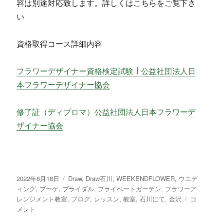
容は別途対応致します。詳しくはこちらをご覧下さ
い
資格取得コース詳細内容
フラワーデザイナー資格検定試験 | 公益社団法人日
本フラワーデザイナー協会
修了証（ディプロマ）公益社団法人日本フラワーデ
ザイナー協会
投
2022年8月18日
カ
Draw
,
Draw石川
,
WEEKENDFLOWER
,
ウエデ
稿
ィング
,
ブーケ
,
ブライダル
テ
,
プライベートガーデン
,
フラワーア
日:
レンジメント教室
,
ゴ
ブログ
,
レッスン
,
教室
,
石川にて
,
金沢
グ
コ
メント
リ
リ