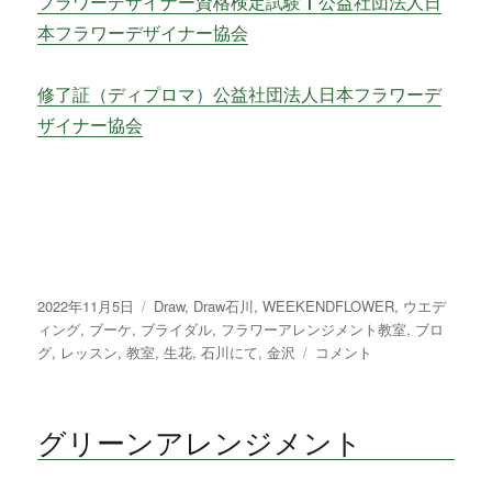
フラワーデザイナー資格検定試験 | 公益社団法人日
本フラワーデザイナー協会
修了証（ディプロマ）公益社団法人日本フラワーデ
ザイナー協会
投
2022年11月5日
カ
Draw
,
Draw石川
,
WEEKENDFLOWER
,
ウエデ
稿
ィング
,
ブーケ
,
ブライダル
テ
,
フラワーアレンジメント教室
,
ブロ
日:
グ
,
レッスン
,
教室
ゴ
,
生花
,
石川にて
,
金沢
素
コメント
リ
敵
ー
な
ク
グリーンアレンジメント
リ
ス
マ