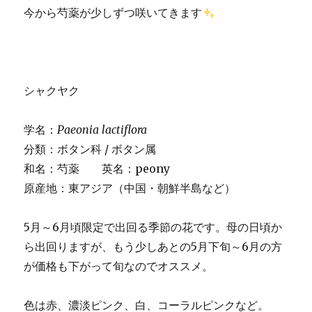
今から芍薬が少しずつ咲いてきます
シャクヤク
学名：
Paeonia lactiflora
分類：ボタン科 / ボタン属
和名：芍薬 英名：peony
原産地：東アジア（中国・朝鮮半島など）
5月～6月頃限定で出回る季節の花です。母の日頃か
ら出回りますが、もう少しあとの5月下旬～6月の方
が価格も下がって旬なのでオススメ。
色は赤、濃淡ピンク、白、コーラルピンクなど。